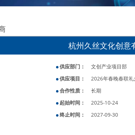
商
杭州久丝文化创意
供应部门：
文创产业项目部
供应项目：
2026年春晚春联
合作性质：
长期
起始时间：
2025-10-24
终止时间：
2027-09-30