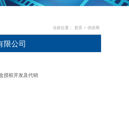
当前位置：
首页
>
供应商
有限公司
礼盒授权开发及代销