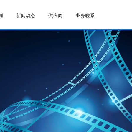
例
新闻动态
供应商
业务联系